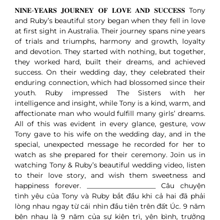
𝐍𝐈𝐍𝐄-𝐘𝐄𝐀𝐑𝐒 𝐉𝐎𝐔𝐑𝐍𝐄𝐘 𝐎𝐅 𝐋𝐎𝐕𝐄 𝐀𝐍𝐃 𝐒𝐔𝐂𝐂𝐄𝐒𝐒 Tony
and Ruby’s beautiful story began when they fell in love
at first sight in Australia. Their journey spans nine years
of trials and triumphs, harmony and growth, loyalty
and devotion. They started with nothing, but together,
they worked hard, built their dreams, and achieved
success. On their wedding day, they celebrated their
enduring connection, which had blossomed since their
youth. Ruby impressed The Sisters with her
intelligence and insight, while Tony is a kind, warm, and
affectionate man who would fulfill many girls’ dreams.
All of this was evident in every glance, gesture, vow
Tony gave to his wife on the wedding day, and in the
special, unexpected message he recorded for her to
watch as she prepared for their ceremony. Join us in
watching Tony & Ruby’s beautiful wedding video, listen
to their love story, and wish them sweetness and
happiness forever. ____________________ Câu chuyện
tình yêu của Tony và Ruby bắt đầu khi cả hai đã phải
lòng nhau ngay từ cái nhìn đầu tiên trên đất Úc. 9 năm
bên nhau là 9 năm của sự kiên trì, yên bình, trưởng