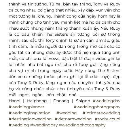
thành và tin tưởng. Từ hai bàn tay trắng, Tony và Ruby
đã cùng nhau cố gắng thật nhiều, xây đắp, vun vén cho
một tương lai chung. Thành công của ngày hôm nay là
minh chứng cho tình yêu mãnh liệt mà họ đã dành cho
nhau suốt những năm tháng thanh xuân ấy. Nếu Ruby
là cô dâu khiến The Sisters ấn tượng bởi sự thông
minh, sâu sắc thì Tony chính là sự ân cần, ấm áp, giàu
tình cảm, là mẫu người đàn ông trong mơ của các cô
gái. Tất cả những điều ấy được thể hiện qua từng ánh
mắt, cử chỉ, qua lời vows, đặc biệt là đoạn video ghi lại
lời nhắn nhủ bất ngờ mà chú rể Tony gửi tặng riêng
cho vợ mình trong ngày cưới. Hãy cùng The Sisters
đón xem những thước phim ghi lại lễ cưới tuyệt đẹp
của Tony & Ruby, lắng nghe câu chuyện tình yêu của
họ và cùng chúc phúc cho tình yêu của Tony & Ruby
mãi ngọt ngào, bền chặt nhé. ____________________
Hanoi | Haiphong | Danang | Saigon
#weddingday
#weddingplanner
#weddingphotography
#weddinginspiration
#wedding
#intimatewedding
#destinationwedding
#vietnamwedding
#tochuccuoi
#wedding
#weddingday
#weddingphotography